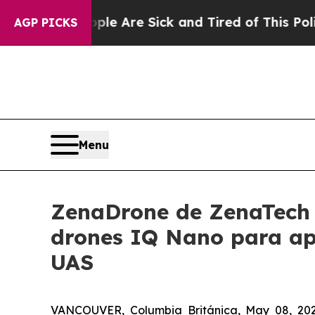
People Are Sick and Tired of This Politics of Hat
AGP PICKS
Menu
ZenaDrone de ZenaTech 
drones IQ Nano para apl
UAS
VANCOUVER, Columbia Británica, May 08, 20