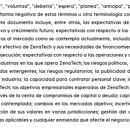
 "voluntad", "debería", "espera", "planea", "anticipa", "
la forma negativa de estos términos u otra terminología 
ste documento incluye, entre otras, las expectativas de
tivo y crecimiento futuro; expectativas con respecto a los
s al mercado como se contempla actualmente, incluidos
 efectivo de ZenaTech y sus necesidades de financiamien
jecución; expectativas con respecto a las operaciones y co
dustrias en las que opera ZenaTech; los riesgos políticos
os emergentes; los riesgos regulatorios; la publicidad 
 industria; la capacidad para contratar personal clave; l
Tech; los objetivos empresariales esperados de ZenaTec
és de la venta de compromisos de capital o deuda; capita
 contemplada; cambios en los mercados objetivo; ince
ación de sus valores en varias jurisdicciones; gestión del
iones aplicables y cualquier enmienda que afecte el negoci