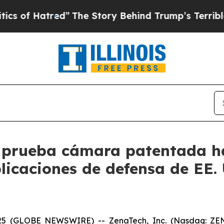
red”
The Story Behind Trump’s Terrible Approval
prueba cámara patentada ha
icaciones de defensa de EE. 
25 (GLOBE NEWSWIRE) -- ZenaTech, Inc. (Nasdaq: ZENA