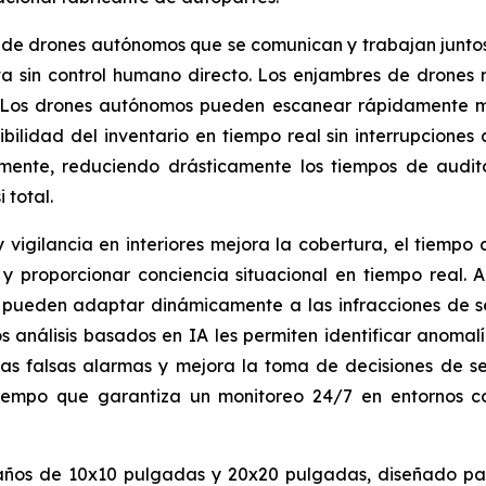
de drones autónomos que se comunican y trabajan juntos 
va sin control humano directo. Los enjambres de drones m
. Los drones autónomos pueden escanear rápidamente mi
bilidad del inventario en tiempo real sin interrupciones
mente, reduciendo drásticamente los tiempos de audit
 total.
igilancia en interiores mejora la cobertura, el tiempo d
proporcionar conciencia situacional en tiempo real. A 
pueden adaptar dinámicamente a las infracciones de seg
s análisis basados en IA les permiten identificar anomal
 las falsas alarmas y mejora la toma de decisiones de 
empo que garantiza un monitoreo 24/7 en entornos c
ños de 10x10 pulgadas y 20x20 pulgadas, diseñado para