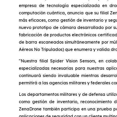
empresa de tecnología especializada en drone
computación cuántica, anuncia que su filial Z
más eficaces, como gestión de inventario y segu
nuevo prototipo de cámara desarrollado por su 
fabricación de productos electrónicos certifica
de barra escaneados simultáneamente por múlti
Aéreos No Tripulados) que enumera y valida dro
"Nuestra filial Spider Vision Sensors, en co
especializadas necesarias para nuestras apli
continuará siendo invaluable mientras desarr
permitirá a las agencias militares y federales co
Los departamentos militares y de defensa utili
como gestión de inventario, reconocimiento de
ZenaDrone también participa en una prueba pag
aplicaciones de seguridad con un cliente multin