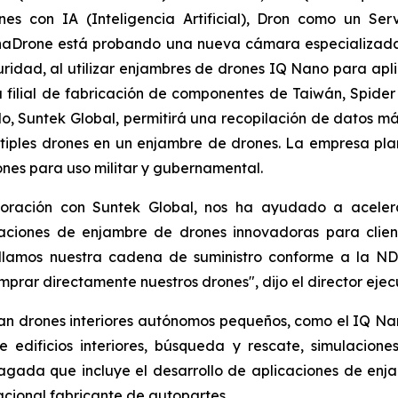
s con IA (Inteligencia Artificial), Dron como un Ser
enaDrone está probando una nueva cámara especializada
ridad, al utilizar enjambres de drones IQ Nano para apli
filial de fabricación de componentes de Taiwán, Spider 
do, Suntek Global, permitirá una recopilación de datos má
ples drones en un enjambre de drones. La empresa planea
nes para uso militar y gubernamental.
laboración con Suntek Global, nos ha ayudado a acele
caciones de enjambre de drones innovadoras para clien
ollamos nuestra cadena de suministro conforme a la N
mprar directamente nuestros drones", dijo el director ejec
zan drones interiores autónomos pequeños, como el IQ N
 edificios interiores, búsqueda y rescate, simulacion
ada que incluye el desarrollo de aplicaciones de enja
acional fabricante de autopartes.