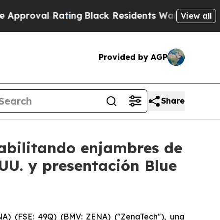
 Rating
Black Residents Warned of Abusive Cops f
View all
Provided by AGP
Share
bilitando enjambres de
UU. y presentación Blue
) (FSE: 49Q) (BMV: ZENA) ("ZenaTech"), una